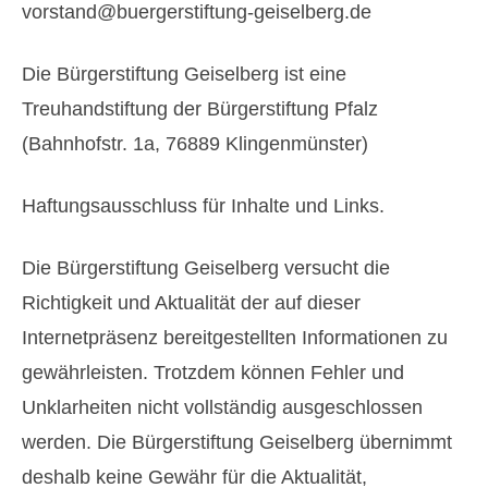
vorstand@buergerstiftung-geiselberg.de
Projekt Pfarrheim und Wohnanlage
Gartenstraße
Die Bürgerstiftung Geiselberg ist eine
Einmalige Momente
Treuhandstiftung der Bürgerstiftung Pfalz
Pizza-Abend
(Bahnhofstr. 1a, 76889 Klingenmünster)
Historischer Vortrag
Haftungsausschluss für Inhalte und Links.
Initiative Zukunftsdorf
Die Bürgerstiftung Geiselberg versucht die
Termine
Richtigkeit und Aktualität der auf dieser
Mitmachen
Internetpräsenz bereitgestellten Informationen zu
Anmelden
gewährleisten. Trotzdem können Fehler und
Unklarheiten nicht vollständig ausgeschlossen
werden. Die Bürgerstiftung Geiselberg übernimmt
deshalb keine Gewähr für die Aktualität,