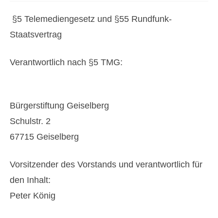
Organisation
§5 Telemediengesetz und §55 Rundfunk-
Partner
Staatsvertrag
Geschichte
Verantwortlich nach §5 TMG:
Presse
Projekte
Bürgerstiftung Geiselberg
Dauerbrenner
Schulstr. 2
Kinderfasching
67715 Geiselberg
Summernights
Vorsitzender des Vorstands und verantwortlich für
Adventsfenster
den Inhalt:
Geiselberger Kerb
Peter König
Langläufer