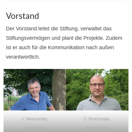
Organisation
Vorstand
Partner
Der Vorstand leitet die Stiftung, verwaltet das
Geschichte
Stiftungsvermögen und plant die Projekte. Zudem
Presse
ist er auch für die Kommunikation nach außen
Projekte
verantwortlich.
Dauerbrenner
Kinderfasching
Summernights
Adventsfenster
Geiselberger Kerb
1. Vorsitzender,
2. Vorsitzender,
Langläufer
Peter König
Volker Spieß