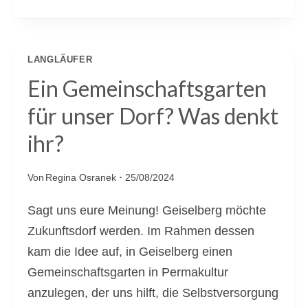
I
E
K
LANGLÄUFER
E
Ein Gemeinschaftsgarten
R
für unser Dorf? Was denkt
W
ihr?
E
R
Von
Regina Osranek
25/08/2024
E
D
Sagt uns eure Meinung! Geiselberg möchte
D
Zukunftsdorf werden. Im Rahmen dessen
Z
kam die Idee auf, in Geiselberg einen
U
Gemeinschaftsgarten in Permakultur
M
anzulegen, der uns hilft, die Selbstversorgung
N