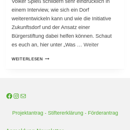
Volker Spieß schildern sehr eindrücklich in
H
einem Interview, wie sich ein Dorf
A
weiterentwickeln kann und wie die Initiative
F
Zukunftsdorf und der Ansatz einer
T
Bürgerstiftung dabei helfen können. Schaut
S
es euch an, hier unter „Was …
Weiter
G
D
WEITERLESEN
A
O
R
R
T
F
E
-
Facebook
Instagram
E-Mail
N
E
F
N
Projektantrag
-
Stiftererklärung
-
Förderantrag
Ü
T
R
W
U