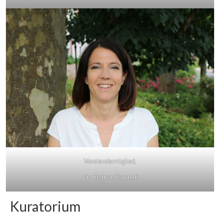
Projekt Pfarrheim und Wohnanlage
Gartenstraße
Einmalige Momente
Pizza-Abend
Historischer Vortrag
Initiative Zukunftsdorf
Termine
Mitmachen
Vorstandsmitglied,
Anmelden
Dr. Regina Osranek
Kuratorium