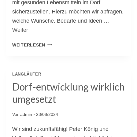
mit gesunden Lebensmitteln im Dorf
O
sicherzustellen. Hierzu möchten wir abfragen,
O
welche Wünsche, Bedarfe und Ideen …
G
Weiter
U
G
E
WEITERLESEN
G
I
E
N
G
LANGLÄUFER
E
Dorf-entwicklung wirklich
M
umgesetzt
E
I
Von
admin
23/08/2024
N
S
Wir sind zukunftsfähig! Peter König und
C