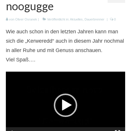
noogugge
Organisation
Partner
von
Oliver Osranek
|
Veröffentlicht in:
Aktuelles
,
Dauerbrenner
|
0
Geschichte
Wie auch schon in den letzten Jahren kann man
sich die „Kerweredd“ auch in diesem Jahr nochmal
Presse
in aller Ruhe und mit Genuss anschauen.
Projekte
Viel Spaß….
Dauerbrenner
Video-
Kinderfasching
Player
Summernights
Adventsfenster
Geiselberger Kerb
Langläufer