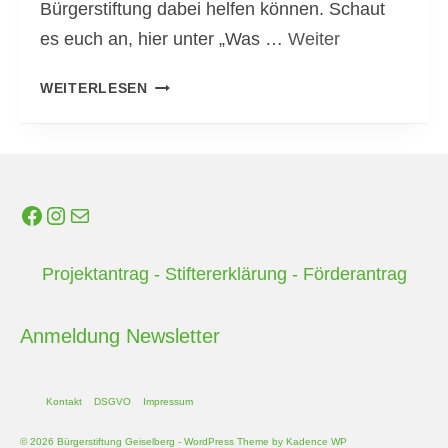
Bürgerstiftung dabei helfen können. Schaut
G
es euch an, hier unter „Was …
Weiter
A
R
D
WEITERLESEN
T
O
E
R
N
F
F
-
Facebook
Instagram
E-Mail
Ü
E
R
N
Projektantrag
-
Stiftererklärung
-
Förderantrag
U
T
N
W
Anmeldung Newsletter
S
I
E
C
R
Kontakt
DSGVO
Impressum
K
D
© 2026 Bürgerstiftung Geiselberg - WordPress Theme by
Kadence WP
L