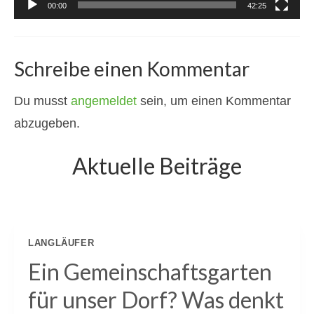
00:00
42:25
Projekt Pfarrheim und Wohnanlage
Gartenstraße
Einmalige Momente
Schreibe einen Kommentar
Pizza-Abend
Du musst
angemeldet
sein, um einen Kommentar
Historischer Vortrag
abzugeben.
Initiative Zukunftsdorf
Aktuelle Beiträge
Termine
Mitmachen
Anmelden
LANGLÄUFER
Ein Gemeinschaftsgarten
für unser Dorf? Was denkt