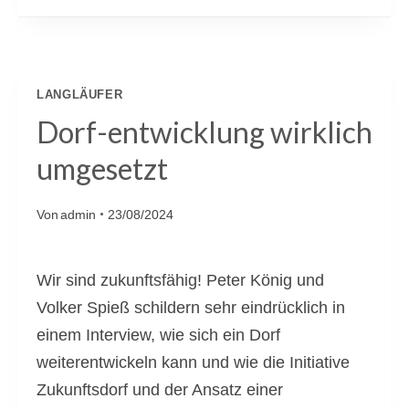
I
N
G
E
LANGLÄUFER
M
Dorf-entwicklung wirklich
E
umgesetzt
I
N
Von
admin
23/08/2024
S
C
Wir sind zukunftsfähig! Peter König und
H
Volker Spieß schildern sehr eindrücklich in
A
einem Interview, wie sich ein Dorf
F
weiterentwickeln kann und wie die Initiative
T
Zukunftsdorf und der Ansatz einer
S